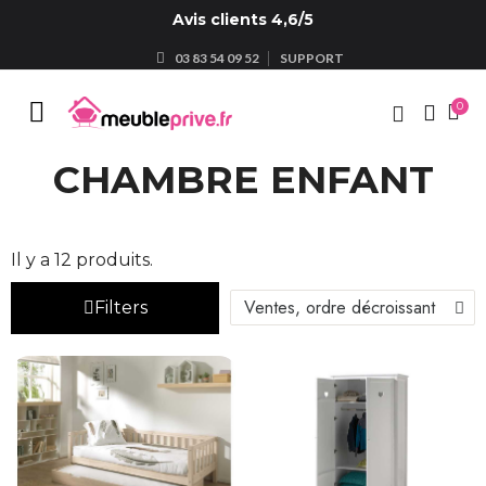
Avis clients 4,6/5
03 83 54 09 52
SUPPORT
search

shopping_cart
(0)
CHAMBRE ENFANT
Il y a 12 produits.
Filters