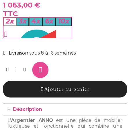
1 063,00 €
TTC
2x
3x
4x
6x
10x
Livraison sous 8 à 16 semaines
Sofinco
Ajouter au panier
Description
L'
Argentier ANNO
est une pièce de mobilier
luxueuse et fonctionnelle qui combine une