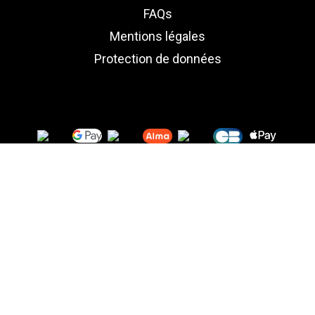
FAQs
Mentions légales
Protection de données
Ce site Web utilise ses propres cookies et ceux de
tiers pour améliorer nos services et vous montrer des
publicités liées à vos préférences en analysant vos
habitudes de navigation. Pour donner votre
consentement à son utilisation, appuyez sur le
bouton Accepter.
Plus d'informations
Personnaliser les cookies