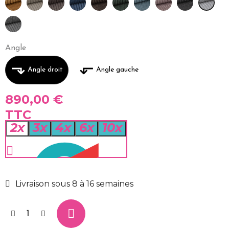
Angle
⬎
⬐
Angle droit
Angle gauche
890,00 €
TTC
2x
3x
4x
6x
10x
Livraison sous 8 à 16 semaines