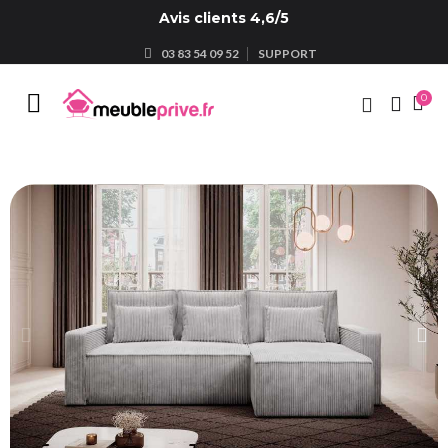
Avis clients 4,6/5
03 83 54 09 52
SUPPORT
search

shopping_cart
(0)